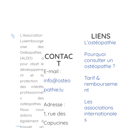
LIENS
L’Association
Luxembourge
L’ostéopathie
oise des
Ostéopathes
Pourquoi
CONTAC
(ALDO) a
consulter un
T
pour objet le
ostéopathe ?
développeme
E-mail :
nt et la
Tarif &
info@osteo
protection
rembourseme
des intérêts
pathie.lu
nt
professionnel
s des
Les
Adresse :
ostéopathes.
associations
Nous vous
1, rue des
internationale
aidons
s
également à
Capucines
trouver un