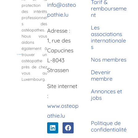
Tarif &
info@osteo
protection
rembourseme
des intérêts
pathie.lu
nt
professionnel
s des
Les
Adresse :
ostéopathes.
associations
Nous vous
1, rue des
internationale
aidons
s
également à
Capucines
trouver un
Nos membres
L-8043
ostéopathe
près de chez
Strassen
Devenir
vous au
membre
Luxembourg.
Site internet
Annonces et
:
jobs
www.osteop
athie.lu
Politique de
confidentialité