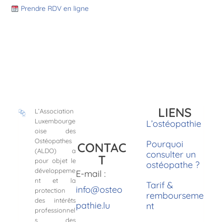
Prendre RDV en ligne
LIENS
L’Association
Luxembourge
L’ostéopathie
oise des
Ostéopathes
Pourquoi
CONTAC
(ALDO) a
consulter un
T
pour objet le
ostéopathe ?
développeme
E-mail :
nt et la
Tarif &
info@osteo
protection
rembourseme
des intérêts
pathie.lu
nt
professionnel
s des