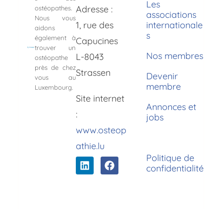
Les
Adresse :
ostéopathes.
associations
Nous vous
1, rue des
internationale
aidons
s
également à
Capucines
trouver un
Nos membres
L-8043
ostéopathe
près de chez
Strassen
Devenir
vous au
membre
Luxembourg.
Site internet
Annonces et
:
jobs
www.osteop
athie.lu
Politique de
confidentialité